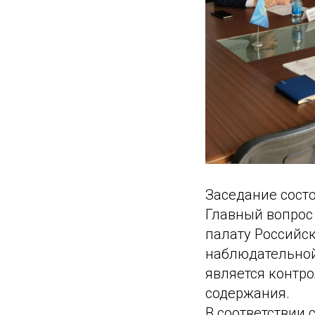
Заседание состо
Главный вопрос
палату Российс
наблюдательной
является контр
содержания.
В соответствии