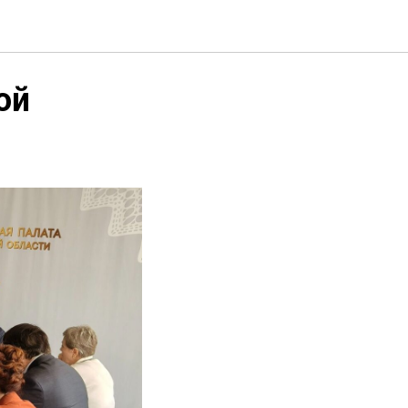
ии ОСПП
ой