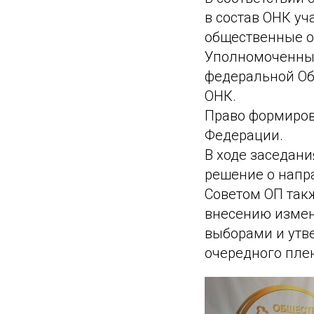
в состав ОНК у
общественные о
Уполномоченный
федеральной Об
ОНК.
Право формиров
Федерации.
В ходе заседани
решение о напр
Советом ОП такж
внесению измен
выборами и утв
очередного пле