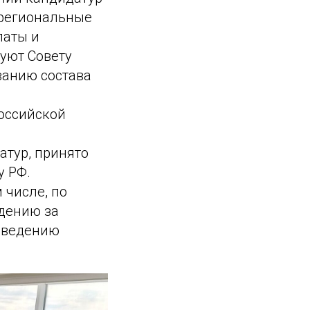
 региональные
латы и
уют Совету
ванию состава
оссийской
атур, принято
у РФ.
 числе, по
дению за
роведению