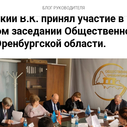
р исполнительной дирекц
БЛОГ РУКОВОДИТЕЛЯ
кий В.К. принял участие в
ом заседании Общественн
ренбургской области.