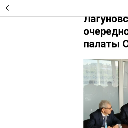
Директо
Лагуновс
очередн
палаты О