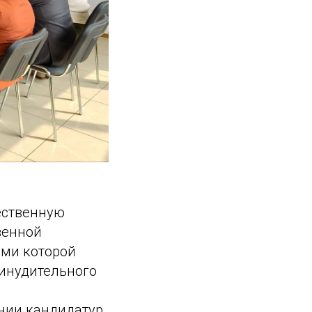
ественную
венной
ями которой
ринудительного
нии кандидатур