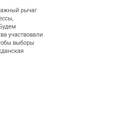
 важный рычаг
ессы,
 Будем
тва участвовали
чтобы выборы
ажданская