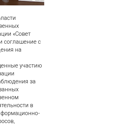
бласти
твенных
ации «Совет
и соглашение с
дения на
щенные участию
зации
аблюдения за
ованных
твенном
тельности в
информационно-
осов,