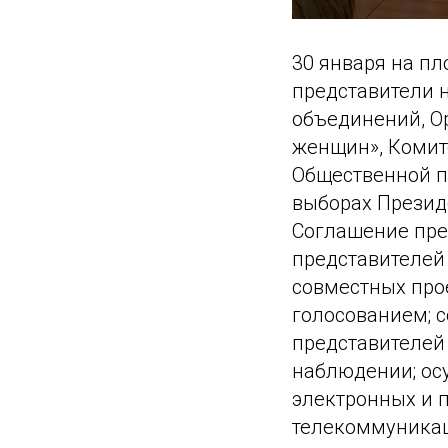
30 января на п
представители 
объединений, О
женщин», Комит
Общественной п
выборах Президе
Соглашение пре
представителей
совместных про
голосованием; 
представителей
наблюдении; ос
электронных и 
телекоммуникац