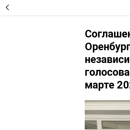
Соглашен
Оренбург
независ
голосова
марте 20