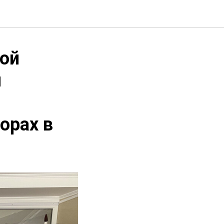
той
м
орах в