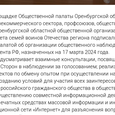
лощадке Общественной палаты Оренбургской о
некоммерческого сектора, профсоюзов, общес
ренбургской областной общественной организ
ета семей воинов Отечества региона подписал
алатой об организации общественного наблю
нта РФ, назначенных на 17 марта 2024 года.
дусматривает взаимные консультации, посвя
 Сторон в наблюдении за голосованием; реали
ектов по обмену опытом при осуществлении н
созданию условий для участия всех заинтерес
 российского гражданского общества в общес
уществлению совместной информационной дея
печатных средствах массовой информации и 
ионной сети «Интернет» для разъяснения вопр