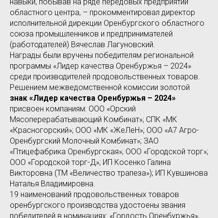
навыки, побывав на ряде передовых предприятий
областного центра, – прокомментировал директор
исполнительной дирекции Оренбургского областного
союза промышленников и предпринимателей
(работодателей) Вячеслав Лагуновский.
Награды были вручены победителям региональной
программы «Лидер качества Оренбуржья – 2024»
среди производителей продовольственных товаров.
Решением межведомственной комиссии золотой
знак «Лидер качества Оренбуржья – 2024»
присвоен компаниям: ООО «Орский
Мясоперерабатывающий Комбинат»; СПК «МК
«Красногорский»; ООО «МК «ЖеЛеН»; ООО «А7 Агро-
Оренбургский Молочный Комбинат»; ЗАО
«Птицефабрика Оренбургская»; ООО «Городской торг»;
ООО «Городской торг-Д»; ИП Косенко Галина
Викторовна (ТМ «Величество трапеза»); ИП Кувшинова
Наталья Владимировна.
19 наименований продовольственных товаров
оренбургского производства удостоены звания
победителей в номинациях: «Гордость Оренбуржья»,