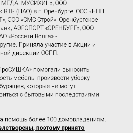
Р МЕДА. МУСИХИН», ООО
 ВТБ (ПАО) в г. Оренбурге, ООО «НПП
Т», ООО «СМС Строй», Оренбургское
банк, АЭРОПОРТ «ОРЕНБУРГ», ООО
О «Россети Волга» -
ругие. Приняла участие в Акции и
ьной дирекции ОСПП.
«ПроСУШКА» помогали выносить
сть мебель, произвести уборку
уржцев, которые не могут
авиться с бытовыми последствиями
на помощь более 100 домовладениям,
овлетворены, поэтому принято