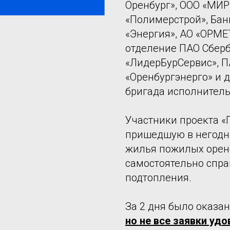
Оренбург», ООО «МИ
«Полимерстрой», Банк
«Энергия», АО «ОРМЕ
отделение ПАО Сбер
«ЛидерБурСервис», ПА
«Оренбургэнерго» и д
бригада исполнител
Участники проекта 
пришедшую в негодно
жилья пожилых оренб
самостоятельно спр
подтопления.
За 2 дня было оказа
но не все заявки уд