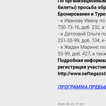
По организационным 
билеты) просьба об
Бронирования и Тури
- к Иванову Ивану по 
730-73-16, доб. 232, а
- к Дятловой Ольге по
231-33-99, доб. 134, e
- к Жадан Марине: по 
33-99, доб. 427, а та
Подробная информац
регистрация участник
http://www.neftegazst
ПРОГРАММА ПРЕБЫВ
2025-05-23 17:39