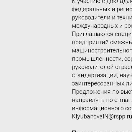
К участию с доклада
федеральных и регио
руководители и техн
международных и ро
Приглашаются специ
предприятий смежных
машиностроительног
промышленности, сер
руководителей отрас
стандартизации, нау
заинтересованных ли
Предложения по выс
направлять по e-mail
информационного со
KlyubanovaIN@rspp.ru,