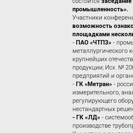
состоится
заседание 
промышленность».
Участники конферен
возможность ознако
площадками несколь
-
ПАО «ЧТПЗ»
- пром
металлургического к
крупнейших отечест
продукции; Исх. № 20
предприятий и орга
-
ГК «Метран»
- росс
измерительного, ана
регулирующего обору
нестандартных реше
- ГК «ЛД»
- системоо
производстве трубоп