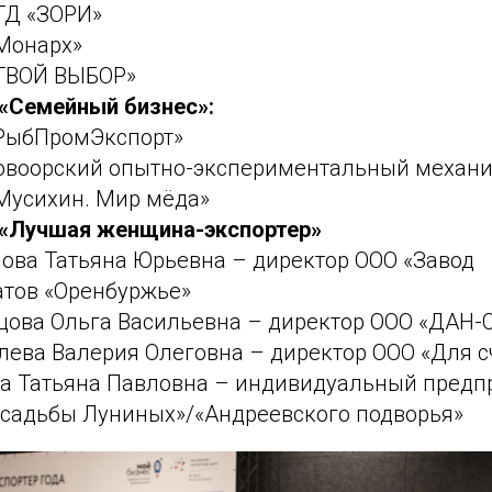
ТД «ЗОРИ»
«Монарх»
«ТВОЙ ВЫБОР»
«Семейный бизнес»:
«РыбПромЭкспорт»
Новоорский опытно-экспериментальный механи
«Мусихин. Мир мёда»
 «Лучшая женщина-экспортер»
мова Татьяна Юрьевна – директор ООО «Завод
тов «Оренбуржье»
рцова Ольга Васильевна – директор ООО «ДАН-
лева Валерия Олеговна – директор ООО «Для с
на Татьяна Павловна – индивидуальный предп
Усадьбы Луниных»/«Андреевского подворья»