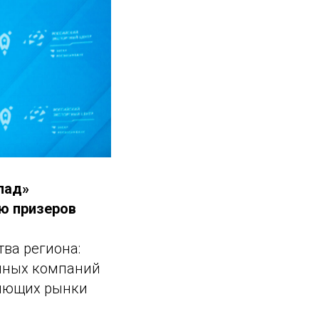
лад»
ю призеров
ва региона:
анных компаний
ряющих рынки