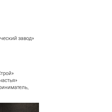
ческий завод»
Строй»
частья»
риниматель,