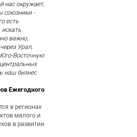
й нас окружает,
 союзники -
го есть
 искать
нно важно,
через Урал,
а Юго-Восточную
 центральных
ь наш бизнес
ров Ежегодного
ся в регионах
ктов малого и
хов в развитии