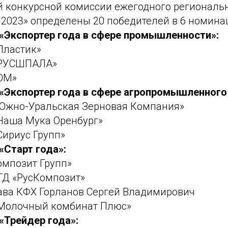
 конкурсной комиссии ежегодного региональн
 2023» определены 20 победителей в 6 номина
«Экспортер года в сфере промышленности»:
Пластик»
 «РУСШПАЛА»
«ОМ»
«Экспортер года в сфере агропромышленного
«Южно-Уральская Зерновая Компания»
«Наша Мука Оренбург»
Сириус Групп»
«Старт года»:
омпозит Групп»
«ТД «РусКомпозит»
лава КФХ Горланов Сергей Владимирович
«Молочный комбинат Плюс»
«Трейдер года»: