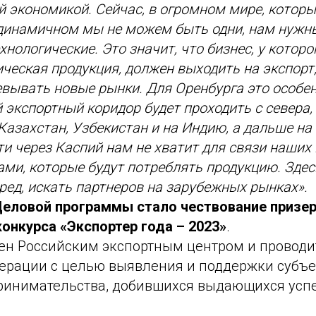
 экономикой. Сейчас, в огромном мире, которы
 динамичном мы не можем быть одни, нам нужны
хнологические. Это значит, что бизнес, у которо
ческая продукция, должен выходить на экспорт,
евывать новые рынки. Для Оренбурга это особе
 экспортный коридор будет проходить с севера, 
 Казахстан, Узбекистан и на Индию, а дальше н
ти через Каспий нам не хватит для связи наших
ами, которые будут потреблять продукцию. Здес
ред, искать партнеров на зарубежных рынках».
еловой программы стало чествование призе
онкурса «Экспортер года – 2023»
.
ен Российским экспортным центром и проводит
ерации с целью выявления и поддержки субъе
ринимательства, добившихся выдающихся успе