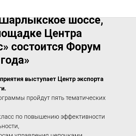
 года в городе
(Шарлыкское шоссе,
площадке Центра
с» состоится Форум
 года»
приятия выступает Центр экспорта
и.
ограммы пройдут пять тематических
класс по повышению эффективности
ьности,
росам управления цепочками