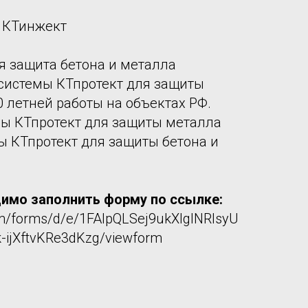
ь КТинжект
 защита бетона и металла
системы КТпротект для защиты
0 летней работы на объектах РФ.
ы КТпротект для защиты металла
ы КТпротект для защиты бетона и
димо заполнить форму по ссылке:
om/forms/d/e/1FAIpQLSej9ukXlgINRlsyU
ijXftvKRe3dKzg/viewform