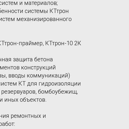
систем и материалов;
бенности системы КТтрон
систем механизированного
КТтрон-праймер, КТтрон-10 2К
чная защита бетона
ементов конструкций
ы, вводы коммуникаций)
систем КТ для гидроизоляции
, резервуаров, бомбоубежищ,
и иных объектов.
ния ремонтных и
абот: