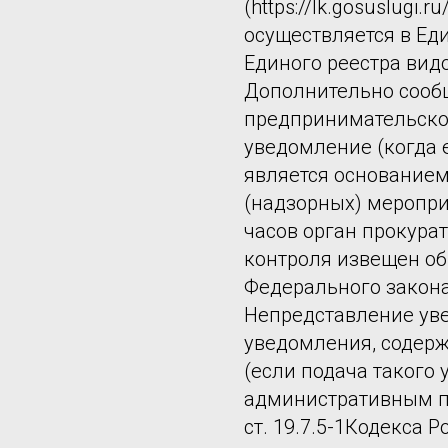
(https://lk.gosuslugi.
осуществляется в Ед
Единого реестра вид
Дополнительно сообщ
предпринимательско
уведомление (когда е
является основание
(надзорных) мероприя
часов орган прокура
контроля извещен об и
Федерального закона 
Непредставление уве
уведомления, содер
(если подача такого
административным пр
ст. 19.7.5-1Кодекса 