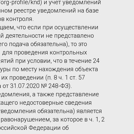
ru/org-profile/knd) и учёт уведомлений
ином реестре уведомлений на базе
ов контроля.
аем, что если при осуществлении
й деятельности не представлено
го подача обязательна), то это
м для проведения контрольных
тий при условии, что в течение 24
туры по месту нахождения объекта
х проведении (п. 8 ч. 1 ст. 57
от 31.07.2020 № 248-ФЗ).
домления, а также представление
жащего недостоверные сведения
 уведомления обязательна) является
авонарушением, за которое в ч. 1, 2
Российской Федерации об