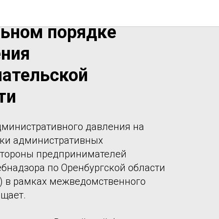
я об
ьном порядке
ния
ательской
ти
дминистративного давления на
ики административных
стороны предпринимателей
бнадзора по Оренбургской области
) в рамках межведомственного
щает.