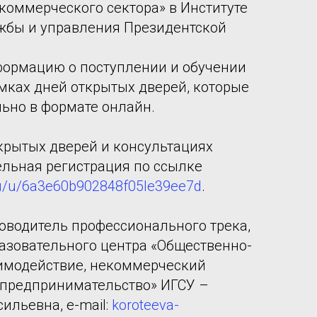
коммерческого сектора» в Институте
жбы и управления Президентской
ормацию о поступлении и обучении
мках дней открытых дверей, которые
ьно в формате онлайн.
ткрытых дверей и консультациях
ельная регистрация по ссылке
.ru/u/6a3e60b902848f05le39ee7d
.
ководитель профессионального трека,
азовательного центра «Общественно-
аимодействие, некоммерческий
 предпринимательство» ИГСУ –
ильевна, e-mail:
koroteeva-