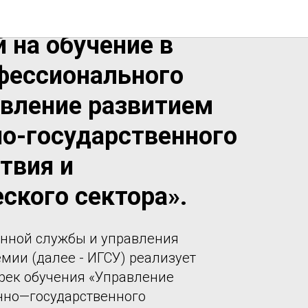
ся представители
 на обучение в
фессионального
авление развитием
о-государственного
твия и
ского сектора».
енной службы и управления
мии (далее - ИГСУ) реализует
рек обучения «Управление
нно—государственного