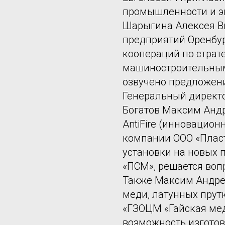
промышленности и э
Шарыгина Алексея В
предприятий Оренбу
коопераций по страт
машиностроительным
озвучено предложени
Генеральный директ
Богатов Максим Андр
AntiFire (инновацио
компании ООО «Пласт
установки на новых
«ПСМ», решается воп
Также Максим Андре
меди, латунных прут
«ГЗОЦМ «Гайская ме
возможность изготов