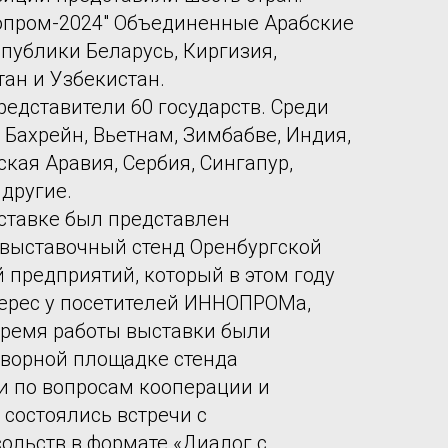
опром-2024" Объединенные Арабские
спублики Беларусь, Киргизия,
тан и Узбекистан.
редставители 60 государств. Среди
, Бахрейн, Вьетнам, Зимбабве, Индия,
кая Аравия, Сербия, Сингапур,
 другие.
ставке был представлен
выставочный стенд Оренбургской
 предприятий, который в этом году
ерес у посетителей ИННОПРОМа,
 время работы выставки были
оворной площадке стенда
и по вопросам кооперации и
. состоялись встречи с
ольств в формате «Диалог с