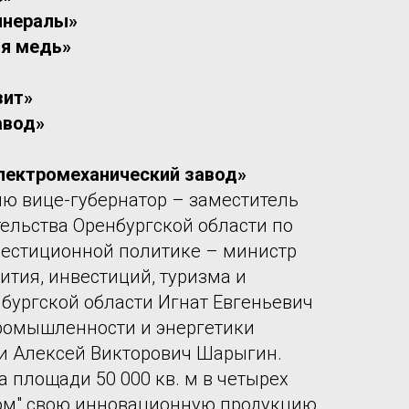
инералы»
я медь»
зит»
авод»
лектромеханический завод»
ю вице-губернатор – заместитель
ельства Оренбургской области по
вестиционной политике – министр
ития, инвестиций, туризма и
бургской области Игнат Евгеньевич
ромышленности и энергетики
и Алексей Викторович Шарыгин.
 площади 50 000 кв. м в четырех
ом" свою инновационную продукцию