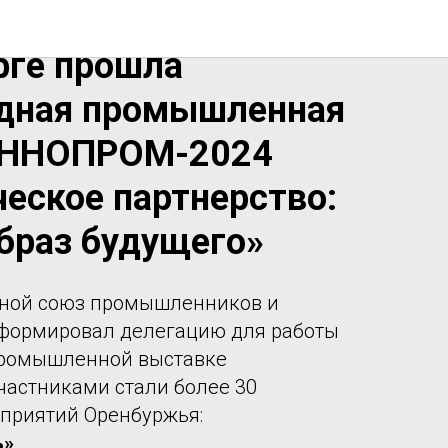
2024г. в
рге прошла
дная промышленная
ИННОПРОМ-2024
ческое партнерство:
браз будущего»
тной союз промышленников и
формировал делегацию для работы
промышленной выставке
астниками стали более 30
приятий Оренбуржья:
ь»