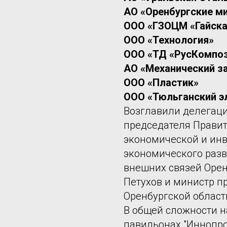
АО «Оренбургские м
ООО «ГЗОЦМ «Гайска
ООО «Технология»
ООО «ТД «РусКомпо
АО «Механический з
ООО «Пластик»
ООО «Тюльганский э
Возглавили делегаци
председателя Правит
экономической и ин
экономического разв
внешних связей Орен
Петухов и министр п
Оренбургской област
В общей сложности на
павильонах "Иннопр