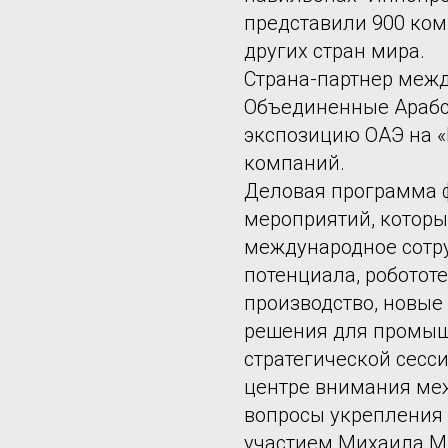
представили 900 ком
других стран мира.
Страна-партнер меж
Объединенные Арабс
экспозицию ОАЭ на 
компаний.
Деловая программа 
мероприятий, которы
международное сотру
потенциала, роботот
производство, новые
решения для промыш
стратегической сесси
центре внимания ме
вопросы укрепления 
участием Михаила М