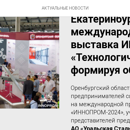
08-11 июля 
АКТУАЛЬНЫЕ НОВОСТИ
Екатеринбу
междунаро
выставка 
«Технологи
формируя о
Оренбургский облас
предпринимателей с
на международной 
«ИННОПРОМ-2024», уч
представителей пред
АО «Уральская Стал