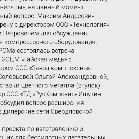
инералы», на данный момент
нный вопрос. Максим Андреевич
речу с директором ООО «Технология»
 Петровичем для обсуждения
я компрессорного оборудования.
ОМа состоялась встреча
ГЗОЦМ «Гайская медь» с
ором ООО «Завод комплексные
оловьевой Ольгой Александровной,
ставки цветного металла (втулок).
ор ООО «ТД «РусКомпозит» Ишутин
обсудил вопрос расширения
в дилерские сети Свердловской
 проекта по изготовлению и
ющих для беспилотных летательных