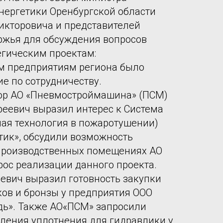
нергетики Оренбургской области
икторовича и представителей
ржья для обсуждения вопросов
егическим проектам:
 предприятиям региона было
е по сотрудничеству.
ор АО «Пневмостроймашина» (ПСМ)
еевич выразил интерес к Система
нная технология в пожаротушении)
ик», обсудили возможность
 производственных помещениях АО
рос реализации данного проекта.
евич выразил готовность закупки
ков и бронзы у предприятия ООО
дь». Также АО«ПСМ» запросили
ления уплотнения для гидравлики у