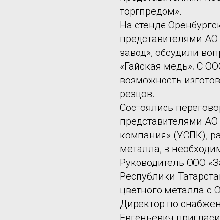
торгпредом».
На стенде Оренбургск
представителями АО
завод», обсудили во
«Гайская медь»
.
С ОО
возможность изготов
резцов.
Состоялись перегово
представителями АО
компания» (УСПК), р
металла, в необходи
Руководитель ООО «З
Республики Татарста
цветного металла с 
Директор по снабжен
Евгеньевич пригласи