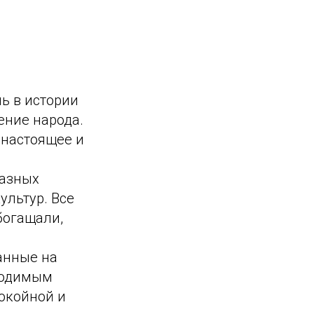
ь в истории
ение народа.
 настоящее и
разных
ультур. Все
богащали,
анные на
ходимым
покойной и