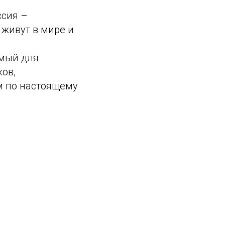
ссия –
 живут в мире и
имый для
ов,
м по настоящему