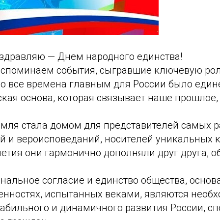
оздравляю — Днем народного единства!
 вспоминаем события, сыгравшие ключевую рол
Во все времена главным для России было един
ская основа, которая связывает наше прошлое,
емля стала домом для представителей самых 
й и вероисповеданий, носителей уникальных к
етия они гармонично дополняли друг друга, о
нальное согласие и единство общества, основ
енностях, испытанных веками, являются необ
табильного и динамичного развития России, с