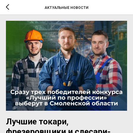
АКТУАЛЬНЫЕ НОВОСТИ
Лучшие токари,
фрезеровщики и слесари-