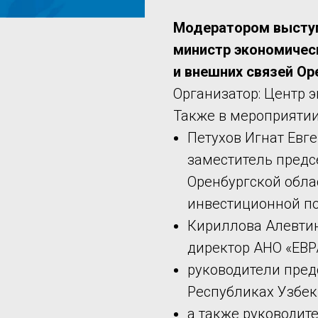
Модератором выступ
министр экономическ
и внешних связей Ор
Организатор: Центр э
Также в мероприятии
Петухов Игнат Евг
заместитель предс
Оренбургской обла
инвестиционной по
Кириллова Алевтин
директор АНО «ЕВ
руководители пред
Республиках Узбеки
а также руководит