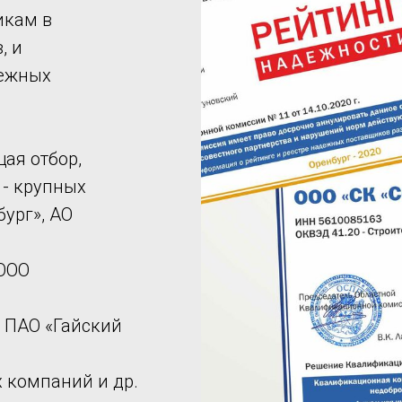
икам в
, и
дежных
ая отбор,
 - крупных
ург», АО
 ООО
 ПАО «Гайский
х компаний и др.