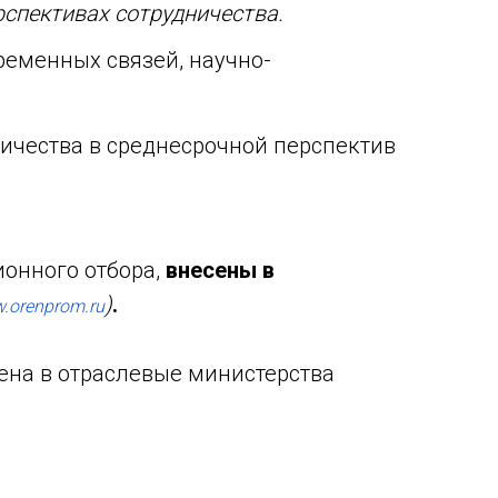
рспективах сотрудничества.
ременных связей, научно-
ичества в среднесрочной перспектив
онного отбора,
внесены в
)
.
.orenprom.ru
ена в отраслевые министерства