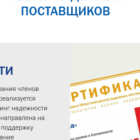
ТИ
рания членов
 реализуется
инг надежности
 направлена на
, поддержку
зание