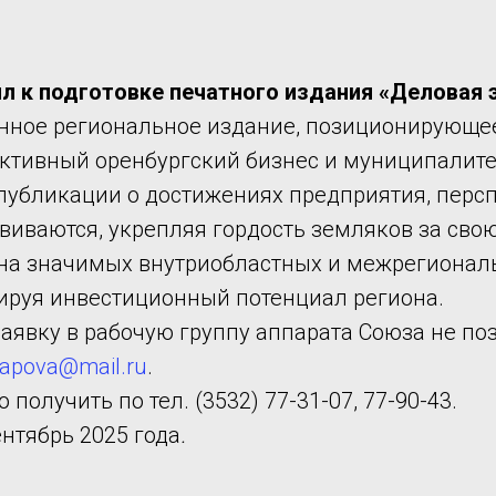
 к подготовке печатного издания «Деловая 
енное региональное издание, позиционирующе
ктивный оренбургский бизнес и муниципалите
убликации о достижениях предприятия, перспек
виваются, укрепляя гордость земляков за сво
 на значимых внутриобластных и межрегиона
рируя инвестиционный потенциал региона.
аявку в рабочую группу аппарата Союза не по
gapova@mail.ru
.
лучить по тел. (3532) 77-31-07, 77-90-43.
нтябрь 2025 года
.