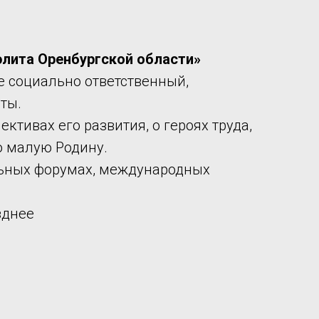
элита Оренбургской области»
е социально ответственный,
ты.
тивах его развития, о героях труда,
ю малую Родину.
льных форумах, международных
зднее